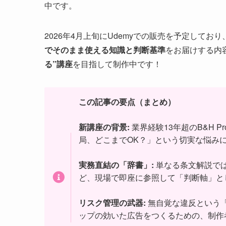
中です。
2026年4月上旬にUdemyでの販売を予定して
でそのまま使える知識と判断基準
をお届けする内
る”講座
を目指して制作中です！
この記事の要点（まとめ）
新講座の背景:
業界経験13年超のB&H P
局、どこまでOK？」という切実な悩みに
実務直結の「辞書」:
単なる条文解説で
ど、現場で即座に参照して「判断軸」と
リスク管理の武器:
無自覚な違反という
ップの効いた広告をつくるための、制作