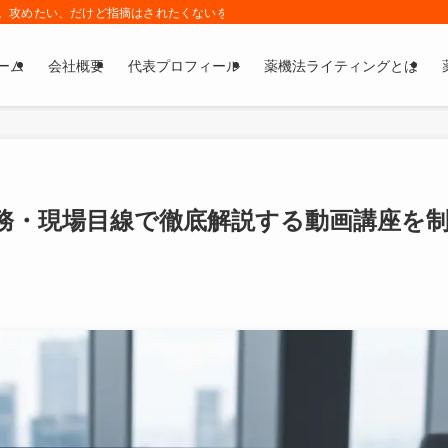
件以上。攻めたい、だけど指摘はされたくないを解決し、売上UPに貢献する薬事戦略
ーム
会社概要
代表プロフィール
薬機法ライティングとは
務・現場目線で徹底解説する動画講座を