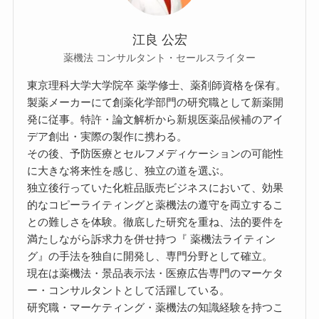
江良 公宏
薬機法 コンサルタント・セールスライター
東京理科大学大学院卒 薬学修士、薬剤師資格を保有。
製薬メーカーにて創薬化学部門の研究職として新薬開
発に従事。特許・論文解析から新規医薬品候補のアイ
デア創出・実際の製作に携わる。
その後、予防医療とセルフメディケーションの可能性
に大きな将来性を感じ、独立の道を選ぶ。
独立後行っていた化粧品販売ビジネスにおいて、効果
的なコピーライティングと薬機法の遵守を両立するこ
との難しさを体験。徹底した研究を重ね、法的要件を
満たしながら訴求力を併せ持つ『 薬機法ライティン
グ』の手法を独自に開発し、専門分野として確立。
現在は薬機法・景品表示法・医療広告専門のマーケタ
ー・コンサルタントとして活躍している。
研究職・マーケティング・薬機法の知識経験を持つこ