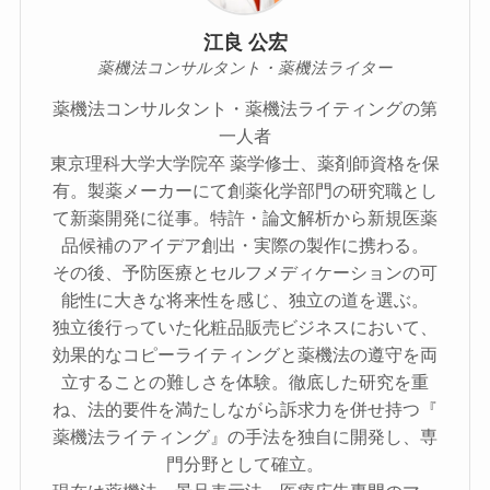
江良 公宏
薬機法コンサルタント・薬機法ライター
薬機法コンサルタント・薬機法ライティングの第
一人者
東京理科大学大学院卒 薬学修士、薬剤師資格を保
有。製薬メーカーにて創薬化学部門の研究職とし
て新薬開発に従事。特許・論文解析から新規医薬
品候補のアイデア創出・実際の製作に携わる。
その後、予防医療とセルフメディケーションの可
能性に大きな将来性を感じ、独立の道を選ぶ。
独立後行っていた化粧品販売ビジネスにおいて、
効果的なコピーライティングと薬機法の遵守を両
立することの難しさを体験。徹底した研究を重
ね、法的要件を満たしながら訴求力を併せ持つ『
薬機法ライティング』の手法を独自に開発し、専
門分野として確立。