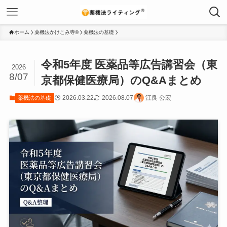
ホーム
薬機法かけこみ寺®
薬機法の基礎
令和5年度 医薬品等広告講習会（東
2026
8/07
京都保健医療局）のQ&Aまとめ
2026.03.22
2026.08.07
江良 公宏
薬機法の基礎