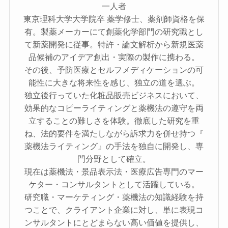
一人者
東京理科大学大学院卒 薬学修士、薬剤師資格を保
有。製薬メーカーにて創薬化学部門の研究職とし
て新薬開発に従事。特許・論文解析から新規医薬
品候補のアイデア創出・実際の製作に携わる。
その後、予防医療とセルフメディケーションの可
能性に大きな将来性を感じ、独立の道を選ぶ。
独立後行っていた化粧品販売ビジネスにおいて、
効果的なコピーライティングと薬機法の遵守を両
立することの難しさを体験。徹底した研究を重
ね、法的要件を満たしながら訴求力を併せ持つ『
薬機法ライティング』の手法を独自に開発し、専
門分野として確立。
現在は薬機法・景品表示法・医療広告専門のマー
ケター・コンサルタントとして活躍している。
研究職・マーケティング・薬機法の知識経験を持
つことで、クライアント企業に対し、単に表現コ
ンサルタントにとどまらない高い価値を提供し、